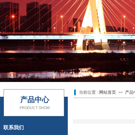
当前位置：
网站首页
产品
>>
产品中心
PRODUCT SHOW
联系我们