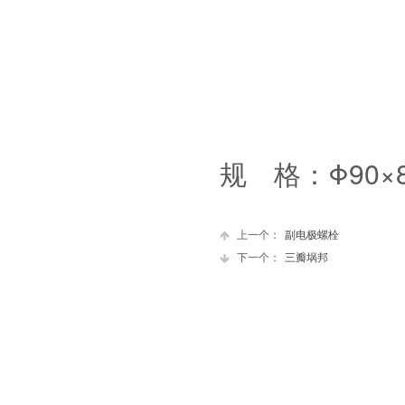
规 格：Φ90×
上一个：
副电极螺栓
下一个：
三瓣埚邦